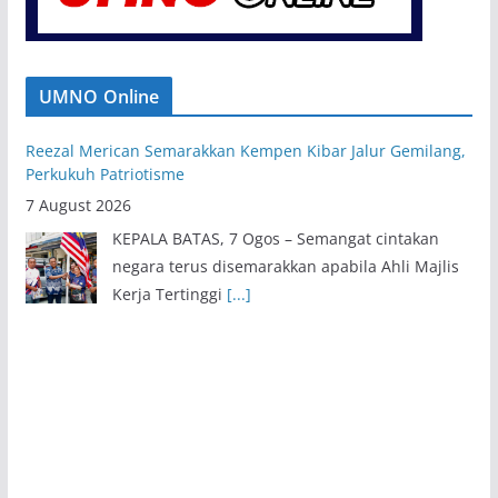
UMNO Online
Reezal Merican Semarakkan Kempen Kibar Jalur Gemilang,
Perkukuh Patriotisme
7 August 2026
KEPALA BATAS, 7 Ogos – Semangat cintakan
negara terus disemarakkan apabila Ahli Majlis
Kerja Tertinggi
[...]
10 ADUN Angkat Sumpah Exco Negeri Sembilan Hari Ini
7 August 2026
KUALA PILAH, 7 Ogos – Sebanyak 10 Ahli Majlis
Mesyuarat Kerajaan Negeri (Exco) Negeri
Sembilan
[...]