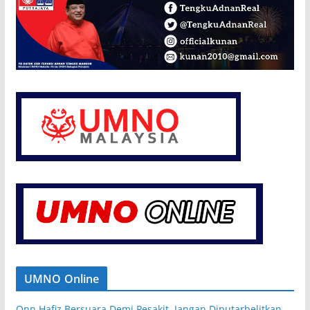
sambutan
menggalakkan dalam
program berbuka
puasa Maidatul…
UMNO Online
Onn Hafiz Bersuara Demi Pesakit, Jangan Diputarbelitkan –