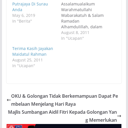
Putrajaya Di Surau
Assalamualaikum
Anda
Warahmatullahi
May 6, 2019
Wabarakatuh & Salam
In "Berita"
Ramadan
Alhamdulillah, dalam
kesibukan tugas
August 8, 2011
seharian, kita telah
In "Ucapan"
dapat melaksanakan
Terima Kasih Jayakan
kewajipan sebagai
Maidatul Rahman
umat Islam dengan
August 25, 2011
mengimarahkan
In "Ucapan"
Ramadan melalui
pengisian-pengisian
ilmu dan amal.
Dikesempatan ini saya
mengucapkan
setinggi-tinggi terima
OKU & Golongan Tidak Berkemampuan Dapat Pe
kasih atas
mbelaan Menjelang Hari Raya
penghargaan warga
Majlis Sumbangan Aidil Fitri Kepada Golongan Yan
Putrajaya dan
penduduk sekitar
g Memerlukan
yang memberikan