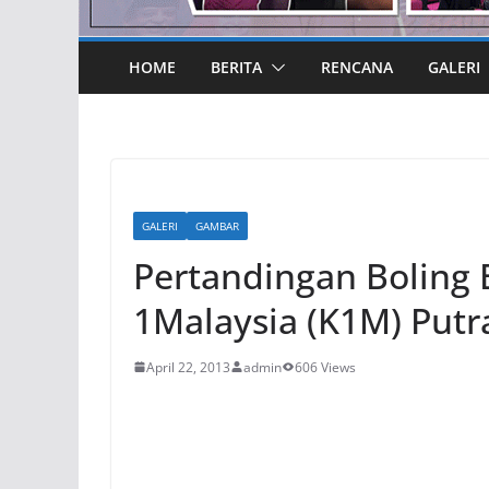
HOME
BERITA
RENCANA
GALERI
GALERI
GAMBAR
Pertandingan Boling
1Malaysia (K1M) Putr
April 22, 2013
admin
606 Views