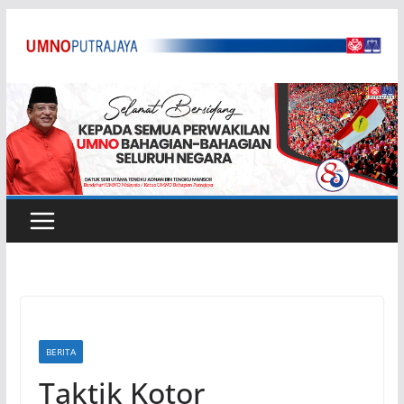
Skip
to
content
BERITA
Taktik Kotor