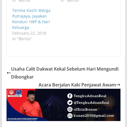
In "Berita"
In "Berita"
Terima Kasih Warga
Putrajaya, Jayakan
Kenduri 1WP & Hari
Keluarga
February 22, 2018
In "Berita"
Usaha Calit Dakwat Kekal Sebelum Hari Mengundi
Dibongkar
Acara Berjalan Kaki Penjawat Awam