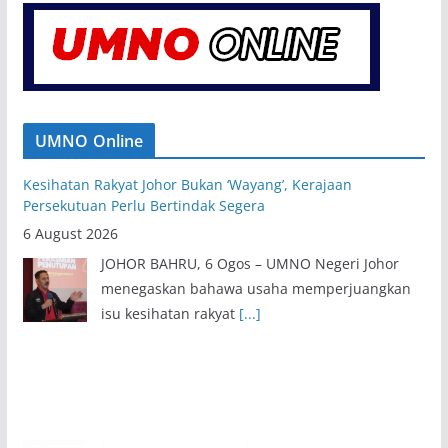
UMNO Online
Kesihatan Rakyat Johor Bukan ‘Wayang’, Kerajaan
Persekutuan Perlu Bertindak Segera
6 August 2026
JOHOR BAHRU, 6 Ogos – UMNO Negeri Johor
menegaskan bahawa usaha memperjuangkan
isu kesihatan rakyat
[...]
BN, UMNO Tidak Kompromi Jika Ada Pihak Pecah Amanah,
Salah Tadbir Tabunh Haji – Ahmad Zahid
6 August 2026
PUTRAJAYA, 6 Ogos – Barisan Nasional (BN) dan