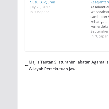
Nuzul Al-Quran
Kesejahter
July 26, 2013
Assalamua
In "Ucapan"
Wabarakat
sambutan 
kehangatan
kemerdekaa
dikejutkan
September 
sahabat ki
In "Ucapan
ketika men
bersama Mi
Somalia, A
Noramfaizu
terkena te
Majlis Tautan Silaturahim Jabatan Agama I
Mogadishu
Wilayah Persekutuan Jawi
menyambut
tersebut, k
ke…