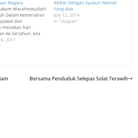
aan Negara
Iktibar Dengan Syukuri Nikmat
lakum Warahmatullahi
Yang Ada
uh Dalam kemeriahan
July 12, 2014
Syawal dan
In "Ucapan"
 meraikan hari
n ke-54 tahun, kita
 dengan kematian
6, 2011
ta yang terkorban
"
jalankan tugas
si Kemanusiaan di
llahyarham
l Mohd. Nor akibat
mbakan peluru sesat di
slam
Bersama Penduduk Selepas Solat Terawih
. Dengan kesyahduan
 khabar kematian
einsafan dipanjatkan