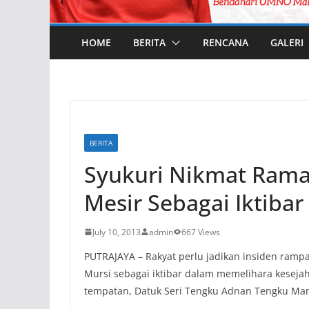
HOME
BERITA
RENCANA
GALERI
BERITA
Syukuri Nikmat Rama
Mesir Sebagai Iktibar
July 10, 2013
admin
667 Views
PUTRAJAYA – Rakyat perlu jadikan insiden ra
Mursi sebagai iktibar dalam memelihara kesejah
tempatan, Datuk Seri Tengku Adnan Tengku Man