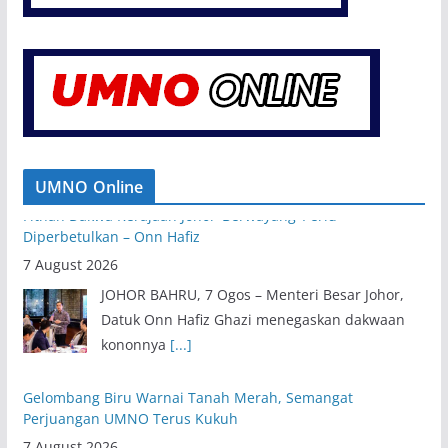
Fitnah Dakwa Kerajaan Johor ‘Berwayang’ Perlu
Diperbetulkan – Onn Hafiz
7 August 2026
UMNO Online
JOHOR BAHRU, 7 Ogos – Menteri Besar Johor,
Datuk Onn Hafiz Ghazi menegaskan dakwaan
kononnya
[...]
Gelombang Biru Warnai Tanah Merah, Semangat
Perjuangan UMNO Terus Kukuh
7 August 2026
TANAH MERAH, 7 Ogos – Semangat perjuangan
UMNO terus terpancar apabila ribuan ahli dan
penyokong
[...]