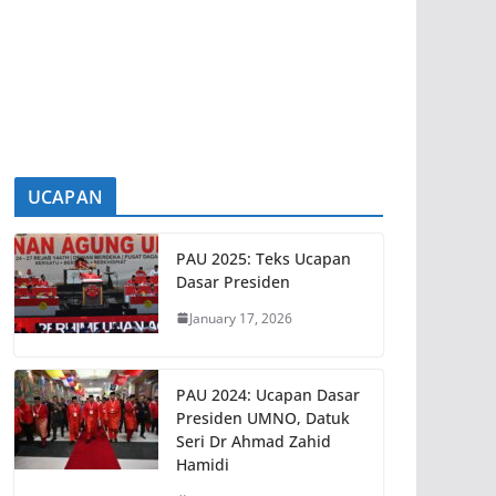
ARAU, 9 Ogos – UMNO Perlis
mengambil pendirian bersiap sedia
menggerakkan jentera menghadapi
pilihan raya
[...]
UCAPAN
PAU 2025: Teks Ucapan
Dasar Presiden
January 17, 2026
PAU 2024: Ucapan Dasar
Presiden UMNO, Datuk
Seri Dr Ahmad Zahid
Hamidi