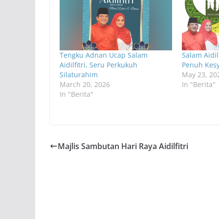
Tengku Adnan Ucap Salam
Salam Aidil
Aidilfitri, Seru Perkukuh
Penuh Kes
Silaturahim
May 23, 20
March 20, 2026
In "Berita"
In "Berita"
Majlis Sambutan Hari Raya Aidilfitri