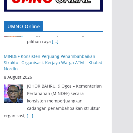
UMNO Online
MINDEF Konsisten Perjuang Penambahbaikan
Struktur Organisasi, Kerjaya Warga ATM – Khaled
Nordin
8 August 2026
JOHOR BAHRU, 9 Ogos – Kementerian
Pertahanan (MINDEF) secara
konsisten memperjuangkan
cadangan penambahbaikan struktur
organisasi,
[...]
UMNO Perlis Sedia Tanding Solo Di Kesemua 15
DUN, Tiga Parlimen – Rozabil
9 August 2026