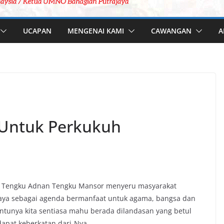
UCAPAN
MENGENAI KAMI
CAWANGAN
A
i Untuk Perkukuh
ri Tengku Adnan Tengku Mansor menyeru masyarakat
aya sebagai agenda bermanfaat untuk agama, bangsa dan
entunya kita sentiasa mahu berada dilandasan yang betul
dapat keberkatan dari-Nya.