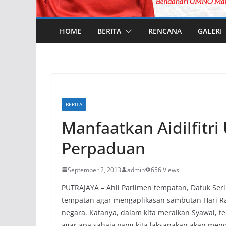
HOME
BERITA
RENCANA
GALERI
BERITA
Manfaatkan Aidilfitr
Perpaduan
September 2, 2013
admin
656 Views
PUTRAJAYA – Ahli Parlimen tempatan, Datuk Se
tempatan agar mengaplikasan sambutan Hari R
negara. Katanya, dalam kita meraikan Syawal, t
agar apa sahaja yang kita laksanakan akan men