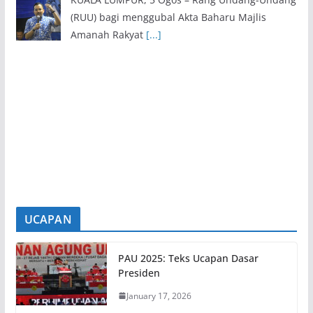
(RUU) bagi menggubal Akta Baharu Majlis
Amanah Rakyat
[...]
Hormati Mandat Rakyat, Beri Ruang MB Negeri Sembilan
Jalankan Tugas
5 August 2026
KUALA LUMPUR, 5 Ogos – Ahli Dewan Undangan
Negeri (DUN) Gemencheh, Suhaimizan Bizar
menyeru semua
[...]
UCAPAN
PAU 2025: Teks Ucapan Dasar
Presiden
January 17, 2026