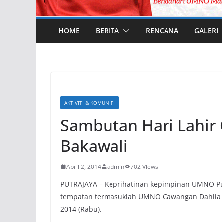
HOME
BERITA
RENCANA
GALERI
AKTIVITI & KOMUNITI
Sambutan Hari Lahir
Bakawali
April 2, 2014
admin
702 Views
PUTRAJAYA – Keprihatinan kepimpinan UMNO Pu
tempatan termasuklah UMNO Cawangan Dahlia d
2014 (Rabu).