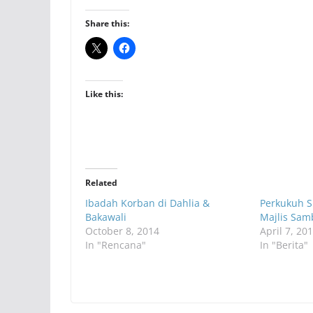
Share this:
Like this:
Related
Ibadah Korban di Dahlia &
Perkukuh S
Bakawali
Majlis Sam
October 8, 2014
April 7, 20
In "Rencana"
In "Berita"