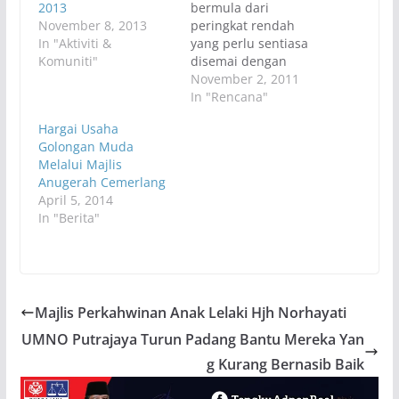
2013
bermula dari
November 8, 2013
peringkat rendah
In "Aktiviti &
yang perlu sentiasa
Komuniti"
disemai dengan
memberikan serta
November 2, 2011
menunjukkan bahawa
In "Rencana"
kejayaan perlu dirintis
Hargai Usaha
dan dibina untuk
Golongan Muda
dicapai sebagaimana
Melalui Majlis
Majlis Graduasi Pra-
Anugerah Cemerlang
sekolah yang
April 5, 2014
diadakan khusus
In "Berita"
untuk kanak-kanak
peringkat awal
pendidikan. Majlis
yang dirasmikan oleh
isteri kepada anggota
Parlimen Putrajaya,
Majlis Perkahwinan Anak Lelaki Hjh Norhayati
Datin Seri Anggraini
UMNO Putrajaya Turun Padang Bantu Mereka Yan
Sentiyaki telah
g Kurang Bernasib Baik
berlangsung…