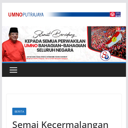
Skip
to
content
BERITA
Semai Kecermalangan