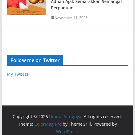
Adnan Ajak Semarakkan Semangat
Perpaduan
November 11, 2023
Follow me on Twitter
My Tweets
Copyright © 2026
Umno Putrajaya
. All rights reserved.
Theme:
ColorMag Pro
by ThemeGrill. Powered by
WordPress
.