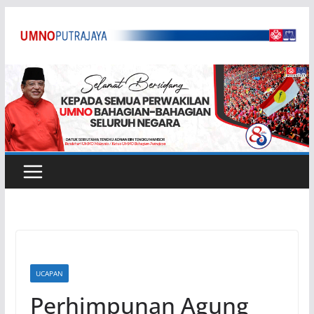
Skip
to
content
UCAPAN
Perhimpunan Agung