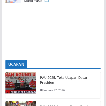
Exco Baharu Negeri Sembilan Tekad Terjemah Amanah,
Perkasa Agenda Rakyat
8 August 2026
SEREMBAN, 8 Ogos – Barisan Ahli Majlis
Mesyuarat Kerajaan Negeri (Exco) Negeri
Sembilan yang baharu
[...]
UCAPAN
PAU 2025: Teks Ucapan Dasar
Presiden
January 17, 2026