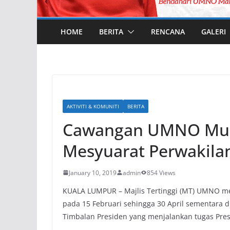
HOME
BERITA
RENCANA
GALERI
AKTIVITI & KOMUNITI
BERITA
Cawangan UMNO Mula
Mesyuarat Perwakila
January 10, 2019
admin
854 Views
KUALA LUMPUR – Majlis Tertinggi (MT) UMNO m
pada 15 Februari sehingga 30 April sementara di
Timbalan Presiden yang menjalankan tugas Pre