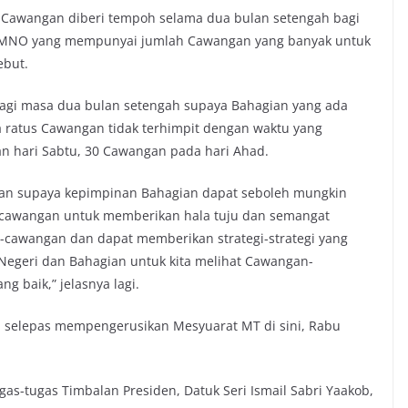
n Cawangan diberi tempoh selama dua bulan setengah bagi
UMNO yang mempunyai jumlah Cawangan yang banyak untuk
but.
a bagi masa dua bulan setengah supaya Bahagian yang ada
 ratus Cawangan tidak terhimpit dengan waktu yang
n hari Sabtu, 30 Cawangan pada hari Ahad.
tikan supaya kepimpinan Bahagian dapat seboleh mungkin
-cawangan untuk memberikan hala tuju dan semangat
n-cawangan dan dapat memberikan strategi-strategi yang
p Negeri dan Bahagian untuk kita melihat Cawangan-
g baik,” jelasnya lagi.
 selepas mempengerusikan Mesyuarat MT di sini, Rabu
gas-tugas Timbalan Presiden, Datuk Seri Ismail Sabri Yaakob,