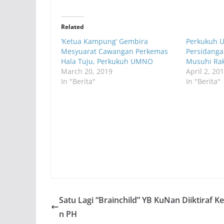
Related
‘Ketua Kampung’ Gembira
Perkukuh 
Mesyuarat Cawangan Perkemas
Persidanga
Hala Tuju, Perkukuh UMNO
Musuhi Rak
March 20, 2019
April 2, 20
In "Berita"
In "Berita"
Satu Lagi “Brainchild” YB KuNan Diiktiraf K
n PH