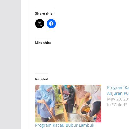
Share this:
Like this:
Related
Program K
Anjuran P
May 23, 20
In "Galeri"
Program Kacau Bubur Lambuk