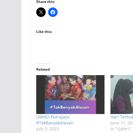
Share this:
Like this:
Related
UMNO Putrajaya
Hari Terbu
#TakBanyakAlasan
June 11, 20
July 3, 2023
In "Galeri"