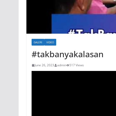
GALERI
VIDEO
#takbanyakalasan
June 26, 2023
admin
517 Views