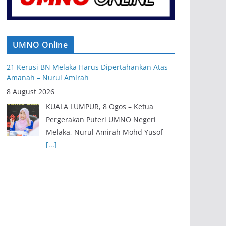
UMNO Online
21 Kerusi BN Melaka Harus Dipertahankan Atas
Amanah – Nurul Amirah
8 August 2026
KUALA LUMPUR, 8 Ogos – Ketua
Pergerakan Puteri UMNO Negeri
Melaka, Nurul Amirah Mohd Yusof
[...]
Exco Baharu Negeri Sembilan Tekad Terjemah
Amanah, Perkasa Agenda Rakyat
8 August 2026
SEREMBAN, 8 Ogos – Barisan Ahli
Majlis Mesyuarat Kerajaan Negeri