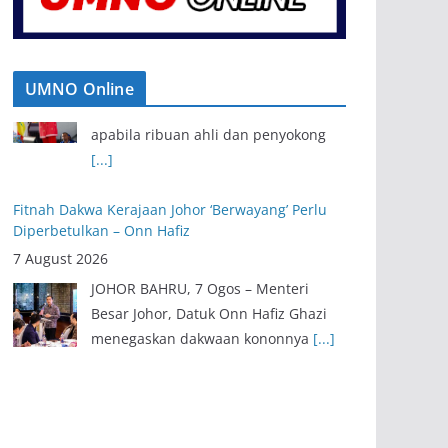
UMNO Online
Fitnah Dakwa Kerajaan Johor ‘Berwayang’ Perlu
Diperbetulkan – Onn Hafiz
7 August 2026
JOHOR BAHRU, 7 Ogos – Menteri
Besar Johor, Datuk Onn Hafiz Ghazi
menegaskan dakwaan kononnya
[...]
Gelombang Biru Warnai Tanah Merah, Semangat
Perjuangan UMNO Terus Kukuh
7 August 2026
TANAH MERAH, 7 Ogos – Semangat
perjuangan UMNO terus terpancar
apabila ribuan ahli dan penyokong