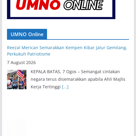
UMNO Online
Reezal Merican Semarakkan Kempen Kibar Jalur Gemilang,
Perkukuh Patriotisme
7 August 2026
KEPALA BATAS, 7 Ogos – Semangat cintakan
negara terus disemarakkan apabila Ahli Majlis
Kerja Tertinggi
[...]
10 ADUN Angkat Sumpah Exco Negeri Sembilan Hari Ini
7 August 2026
KUALA PILAH, 7 Ogos – Sebanyak 10 Ahli Majlis
Mesyuarat Kerajaan Negeri (Exco) Negeri
Sembilan
[...]