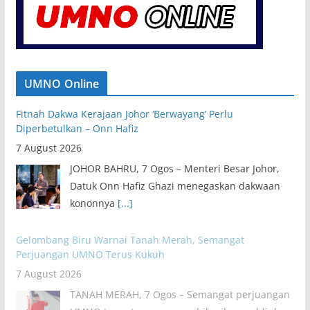
UMNO Online
Fitnah Dakwa Kerajaan Johor ‘Berwayang’ Perlu
Diperbetulkan – Onn Hafiz
7 August 2026
JOHOR BAHRU, 7 Ogos – Menteri Besar Johor,
Datuk Onn Hafiz Ghazi menegaskan dakwaan
kononnya
[...]
Gelombang Biru Warnai Tanah Merah, Semangat
Perjuangan UMNO Terus Kukuh
7 August 2026
TANAH MERAH, 7 Ogos – Semangat perjuangan