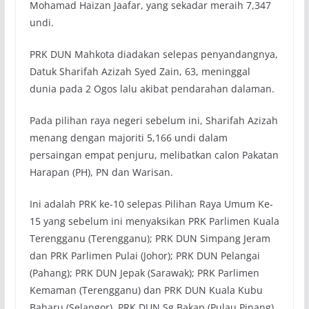
Mohamad Haizan Jaafar, yang sekadar meraih 7,347
undi.
PRK DUN Mahkota diadakan selepas penyandangnya,
Datuk Sharifah Azizah Syed Zain, 63, meninggal
dunia pada 2 Ogos lalu akibat pendarahan dalaman.
Pada pilihan raya negeri sebelum ini, Sharifah Azizah
menang dengan majoriti 5,166 undi dalam
persaingan empat penjuru, melibatkan calon Pakatan
Harapan (PH), PN dan Warisan.
Ini adalah PRK ke-10 selepas Pilihan Raya Umum Ke-
15 yang sebelum ini menyaksikan PRK Parlimen Kuala
Terengganu (Terengganu); PRK DUN Simpang Jeram
dan PRK Parlimen Pulai (Johor); PRK DUN Pelangai
(Pahang); PRK DUN Jepak (Sarawak); PRK Parlimen
Kemaman (Terengganu) dan PRK DUN Kuala Kubu
Baharu (Selangor), PRK DUN Sg Bakap (Pulau Pinang)