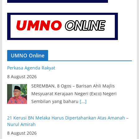
UMNO Online
21 Kerusi BN Melaka Harus Dipertahankan Atas Amanah –
Nurul Amirah
8 August 2026
KUALA LUMPUR, 8 Ogos – Ketua Pergerakan
Puteri UMNO Negeri Melaka, Nurul Amirah
Mohd Yusof
[...]
Exco Baharu Negeri Sembilan Tekad Terjemah Amanah,
Perkasa Agenda Rakyat