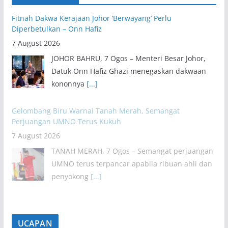
Fitnah Dakwa Kerajaan Johor ‘Berwayang’ Perlu
Diperbetulkan – Onn Hafiz
7 August 2026
JOHOR BAHRU, 7 Ogos – Menteri Besar Johor,
Datuk Onn Hafiz Ghazi menegaskan dakwaan
kononnya
[...]
Gelombang Biru Warnai Tanah Merah, Semangat
Perjuangan UMNO Terus Kukuh
7 August 2026
TANAH MERAH, 7 Ogos – Semangat perjuangan
UMNO terus terpancar apabila ribuan ahli dan
penyokong
[...]
UCAPAN