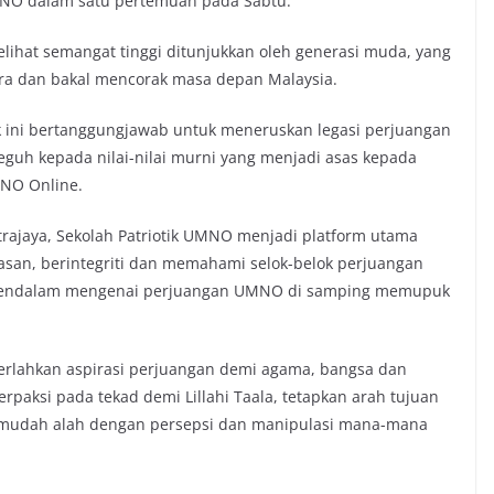
MNO dalam satu pertemuan pada Sabtu.
lihat semangat tinggi ditunjukkan oleh generasi muda, yang
ara dan bakal mencorak masa depan Malaysia.
k ini bertanggungjawab untuk meneruskan legasi perjuangan
eguh kepada nilai-nilai murni yang menjadi asas kepada
NO Online.
rajaya, Sekolah Patriotik UMNO menjadi platform utama
n, berintegriti dan memahami selok-belok perjuangan
mendalam mengenai perjuangan UMNO di samping memupuk
erlahkan aspirasi perjuangan demi agama, bangsa dan
rpaksi pada tekad demi Lillahi Taala, tetapkan arah tujuan
ak mudah alah dengan persepsi dan manipulasi mana-mana