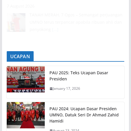
7 August 2026
TANAH MERAH, 7 Ogos – Semangat perjuangan
UMNO terus terpancar apabila ribuan ahli dan
penyokong
[...]
UCAPAN
PAU 2025: Teks Ucapan Dasar
Presiden
January 17, 2026
PAU 2024: Ucapan Dasar Presiden
UMNO, Datuk Seri Dr Ahmad Zahid
Hamidi
August 23, 2024