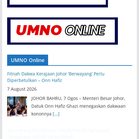
UMNO Online
Fitnah Dakwa Kerajaan Johor ‘Berwayang’ Perlu
Diperbetulkan – Onn Hafiz
7 August 2026
JOHOR BAHRU, 7 Ogos – Menteri Besar Johor,
Datuk Onn Hafiz Ghazi menegaskan dakwaan
kononnya
[...]
Gelombang Biru Warnai Tanah Merah, Semangat
Perjuangan UMNO Terus Kukuh