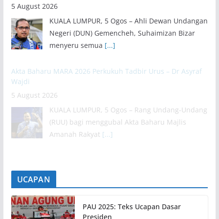
5 August 2026
KUALA LUMPUR, 5 Ogos – Ahli Dewan Undangan
Negeri (DUN) Gemencheh, Suhaimizan Bizar
menyeru semua
[...]
Akta Baharu MARA 2026 Perkukuh Tadbir Urus – Dr Asyraf
Wajdi
5 August 2026
KUALA LUMPUR, 5 Ogos – Rang Undang-Undang
(RUU) bagi menggubal Akta Baharu Majlis
Amanah Rakyat
[...]
UCAPAN
PAU 2025: Teks Ucapan Dasar
Presiden