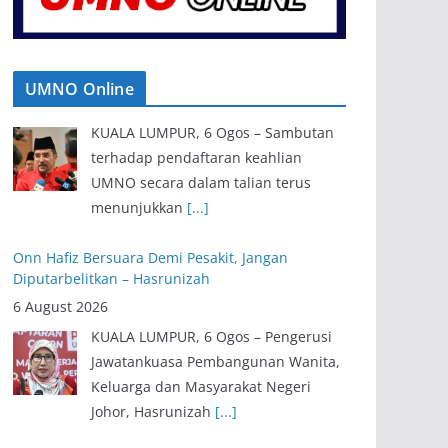
UMNO Online
Onn Hafiz Bersuara Demi Pesakit, Jangan
Diputarbelitkan – Hasrunizah
6 August 2026
KUALA LUMPUR, 6 Ogos – Pengerusi
Jawatankuasa Pembangunan Wanita,
Keluarga dan Masyarakat Negeri
Johor, Hasrunizah
[...]
Pendaftaran Keahlian UMNO Terus Meningkat,
Anak Muda Dominasi Ahli Baharu
6 August 2026
KUALA LUMPUR, 6 Ogos – Sambutan
terhadap pendaftaran keahlian