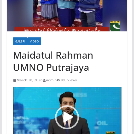
GALERI
VIDEO
Maidatul Rahman
UMNO Putrajaya
March 18, 2026
admin
180 Views
Video
Player