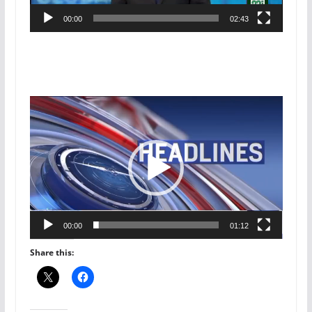
00:00
02:43
Video
Player
00:00
01:12
Share this: