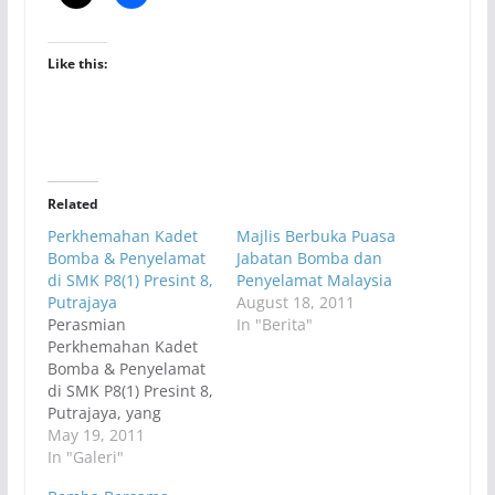
Like this:
Related
Perkhemahan Kadet
Majlis Berbuka Puasa
Bomba & Penyelamat
Jabatan Bomba dan
di SMK P8(1) Presint 8,
Penyelamat Malaysia
Putrajaya
August 18, 2011
Perasmian
In "Berita"
Perkhemahan Kadet
Bomba & Penyelamat
di SMK P8(1) Presint 8,
Putrajaya, yang
dirasmikan oleh Datuk
May 19, 2011
Seri Utama Tengku
In "Galeri"
Adnan bin Tengku