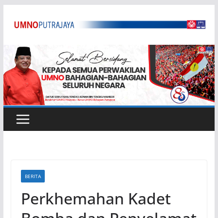
Skip
to
content
BERITA
Perkhemahan Kadet