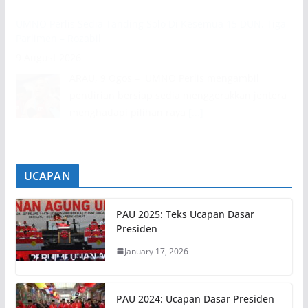
UMNO Perlis Sedia Tanding Solo Di Kesemua 15 DUN, Tiga
Parlimen – Rozabil
9 August 2026
ARAU, 9 Ogos – UMNO Perlis mengambil
pendirian bersiap sedia menggerakkan jentera
menghadapi pilihan raya
[...]
UCAPAN
PAU 2025: Teks Ucapan Dasar
Presiden
January 17, 2026
PAU 2024: Ucapan Dasar Presiden