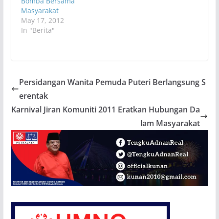
Bomba Bersama
Mansor pada 19 Mei
Masyarakat
2011
May 17, 2012
In "Berita"
Persidangan Wanita Pemuda Puteri Berlangsung S
erentak
Karnival Jiran Komuniti 2011 Eratkan Hubungan Da
lam Masyarakat