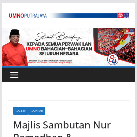
Skip
to
content
GALERI
GAMBAR
Majlis Sambutan Nur