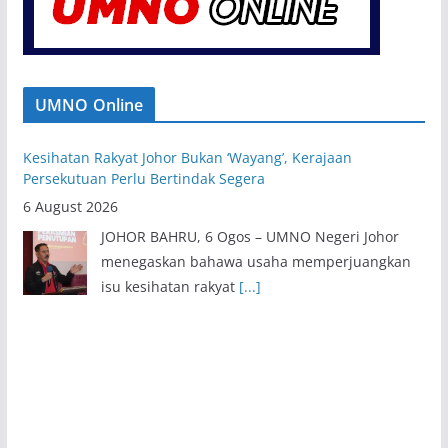
UMNO Online
Kesihatan Rakyat Johor Bukan ‘Wayang’, Kerajaan
Persekutuan Perlu Bertindak Segera
6 August 2026
JOHOR BAHRU, 6 Ogos – UMNO Negeri Johor
menegaskan bahawa usaha memperjuangkan
isu kesihatan rakyat
[...]
BN, UMNO Tidak Kompromi Jika Ada Pihak Pecah Amanah,
Salah Tadbir Tabunh Haji – Ahmad Zahid
6 August 2026
PUTRAJAYA, 6 Ogos – Barisan Nasional (BN) dan
UMNO tidak akan berkompromi jika mana-