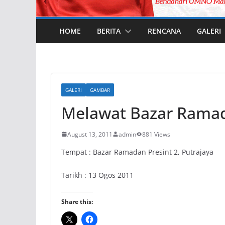
HOME
BERITA
RENCANA
GALERI
GALERI
GAMBAR
Melawat Bazar Ramadh
August 13, 2011
admin
881 Views
Tempat : Bazar Ramadan Presint 2, Putrajaya
Tarikh : 13 Ogos 2011
Share this: