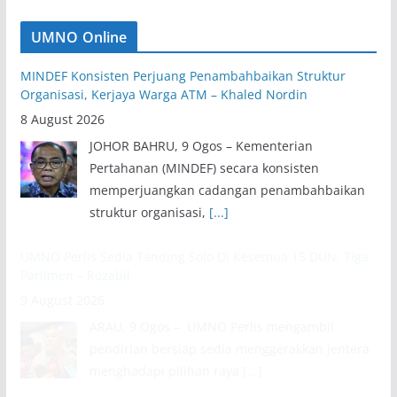
UMNO Online
MINDEF Konsisten Perjuang Penambahbaikan Struktur
Organisasi, Kerjaya Warga ATM – Khaled Nordin
8 August 2026
JOHOR BAHRU, 9 Ogos – Kementerian
Pertahanan (MINDEF) secara konsisten
memperjuangkan cadangan penambahbaikan
struktur organisasi,
[...]
UMNO Perlis Sedia Tanding Solo Di Kesemua 15 DUN, Tiga
Parlimen – Rozabil
9 August 2026
ARAU, 9 Ogos – UMNO Perlis mengambil
pendirian bersiap sedia menggerakkan jentera
menghadapi pilihan raya
[...]