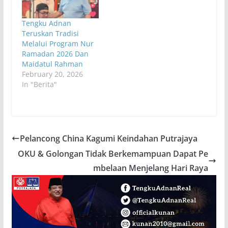
Beliau telah tiba di
kawasan tersebut
Tengku Adnan
dengan disambut
Teruskan Tradisi
sendiri oleh Ketua
Melalui Program Nur
UMNO Bahagian
Ramadan 2026 Dan
Putrajaya, Datuk Seri…
Maidatul Rahman
February 20, 2026
In "Berita"
Pelancong China Kagumi Keindahan Putrajaya
OKU & Golongan Tidak Berkemampuan Dapat Pe
mbelaan Menjelang Hari Raya