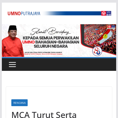
Skip
to
content
RENCANA
MCA Turut Serta