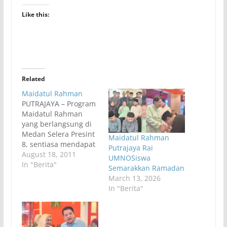
Like this:
Related
Maidatul Rahman
PUTRAJAYA – Program
Maidatul Rahman
yang berlangsung di
Medan Selera Presint
Maidatul Rahman
8, sentiasa mendapat
Putrajaya Rai
sambutan dari
August 18, 2011
UMNOSiswa
pelbagai pihak dan
In "Berita"
Semarakkan Ramadan
kesempatan tersebut
March 13, 2026
turut digunakan oleh
In "Berita"
Presiden Perbadanan
Putrajaya, Tan Sri
Shamsudin Osman
untuk turut serta.