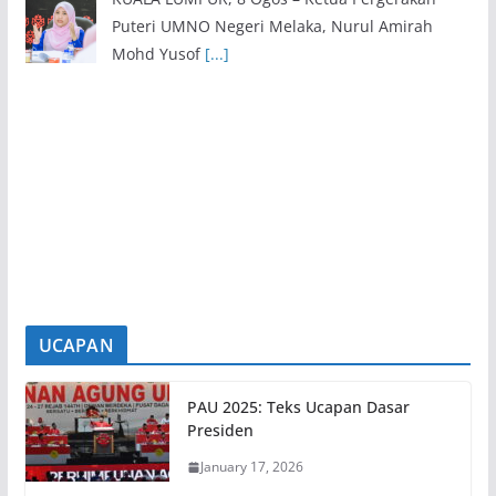
Puteri UMNO Negeri Melaka, Nurul Amirah
Mohd Yusof
[...]
Exco Baharu Negeri Sembilan Tekad Terjemah Amanah,
Perkasa Agenda Rakyat
8 August 2026
SEREMBAN, 8 Ogos – Barisan Ahli Majlis
Mesyuarat Kerajaan Negeri (Exco) Negeri
Sembilan yang baharu
[...]
UCAPAN
PAU 2025: Teks Ucapan Dasar
Presiden
January 17, 2026