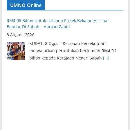
UMNO Online
RM4.06 Bilion Untuk Laksana Projek Bekalan Air Luar
Bandar Di Sabah – Ahmad Zahid
8 August 2026
KUDAT, 8 Ogos – Kerajaan Persekutuan
menyalurkan peruntukan berjumlah RM4.06
bilion kepada Kerajaan Negeri Sabah
[...]
MINDEF Konsisten Perjuang Penambahbaikan Struktur
Organisasi, Kerjaya Warga ATM – Khaled Nordin
8 August 2026
JOHOR BAHRU, 9 Ogos – Kementerian
Pertahanan (MINDEF) secara konsisten
memperjuangkan cadangan penambahbaikan
struktur organisasi,
[...]