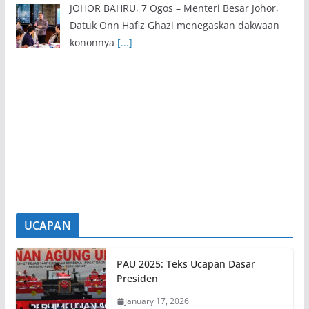
JOHOR BAHRU, 7 Ogos – Menteri Besar Johor,
Datuk Onn Hafiz Ghazi menegaskan dakwaan
kononnya
[...]
Gelombang Biru Warnai Tanah Merah, Semangat
Perjuangan UMNO Terus Kukuh
7 August 2026
TANAH MERAH, 7 Ogos – Semangat perjuangan
UMNO terus terpancar apabila ribuan ahli dan
penyokong
[...]
UCAPAN
PAU 2025: Teks Ucapan Dasar
Presiden
January 17, 2026