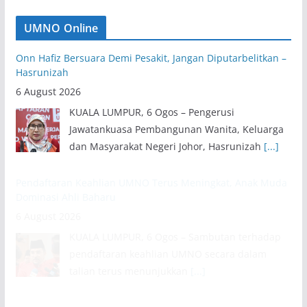
UMNO Online
Onn Hafiz Bersuara Demi Pesakit, Jangan Diputarbelitkan –
Hasrunizah
6 August 2026
KUALA LUMPUR, 6 Ogos – Pengerusi
Jawatankuasa Pembangunan Wanita, Keluarga
dan Masyarakat Negeri Johor, Hasrunizah
[...]
Pendaftaran Keahlian UMNO Terus Meningkat, Anak Muda
Dominasi Ahli Baharu
6 August 2026
KUALA LUMPUR, 6 Ogos – Sambutan terhadap
pendaftaran keahlian UMNO secara dalam
talian terus menunjukkan
[...]