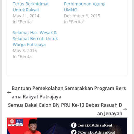
Terus Berkhidmat
Perhimpunan Agung
Untuk Rakyat
UMNO
May 11, 2014
December 9, 2015
In "Berita"
In "Berita"
Selamat Hari Wesak &
Selamat Bercuti Untuk
Warga Putrajaya
May 3, 2015
In "Berita"
Bantuan Persekolahan Semarakkan Program Bers
ama Rakyat Putrajaya
Semua Bakal Calon BN PRU Ke-13 Bebas Rasuah D
an Jenayah