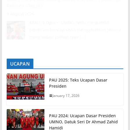
Parlimen – Rozabil
9 August 2026
ARAU, 9 Ogos – UMNO Perlis mengambil
pendirian bersiap sedia menggerakkan jentera
menghadapi pilihan raya
[...]
UCAPAN
PAU 2025: Teks Ucapan Dasar
Presiden
January 17, 2026
PAU 2024: Ucapan Dasar Presiden
UMNO, Datuk Seri Dr Ahmad Zahid
Hamidi