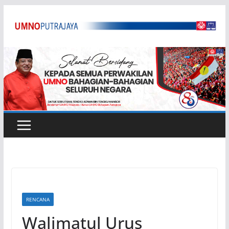
Skip
to
content
RENCANA
Walimatul Urus