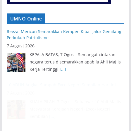
UMNO Online
Reezal Merican Semarakkan Kempen Kibar Jalur Gemilang,
Perkukuh Patriotisme
7 August 2026
KEPALA BATAS, 7 Ogos – Semangat cintakan
negara terus disemarakkan apabila Ahli Majlis
Kerja Tertinggi
[...]
10 ADUN Angkat Sumpah Exco Negeri Sembilan Hari Ini
7 August 2026
KUALA PILAH, 7 Ogos – Sebanyak 10 Ahli Majlis
Mesyuarat Kerajaan Negeri (Exco) Negeri
Sembilan
[...]