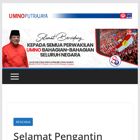
Skip
to
content
RENCANA
Selamat Pengantin