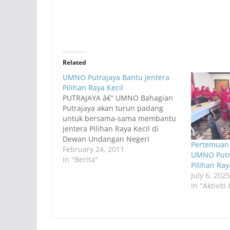
Related
UMNO Putrajaya Bantu Jentera
Pilihan Raya Kecil
PUTRAJAYA â€“ UMNO Bahagian
Putrajaya akan turun padang
untuk bersama-sama membantu
jentera Pilihan Raya Kecil di
Dewan Undangan Negeri
Pertemuan 
Merlimau, Melaka dan Dewan
February 24, 2011
UMNO Putra
Undangan Negeri Kerdau,
In "Berita"
Pilihan Ray
Pahang. Jentera dari bahagian
July 6, 2025
terbabit akan bergerak bersama-
In "Aktivit
sama anggota UMNO dan Barisan
Nasional di kawasan terbabit
khususnya sepanjang tempoh
berkempen. Pilihan raya kecil