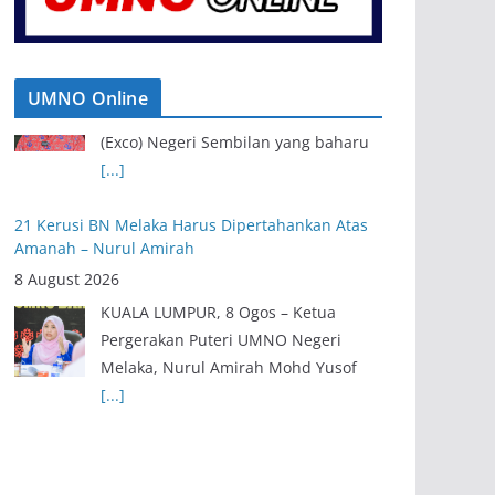
UMNO Online
21 Kerusi BN Melaka Harus Dipertahankan Atas
Amanah – Nurul Amirah
8 August 2026
KUALA LUMPUR, 8 Ogos – Ketua
Pergerakan Puteri UMNO Negeri
Melaka, Nurul Amirah Mohd Yusof
[...]
Exco Baharu Negeri Sembilan Tekad Terjemah
Amanah, Perkasa Agenda Rakyat
8 August 2026
SEREMBAN, 8 Ogos – Barisan Ahli
Majlis Mesyuarat Kerajaan Negeri