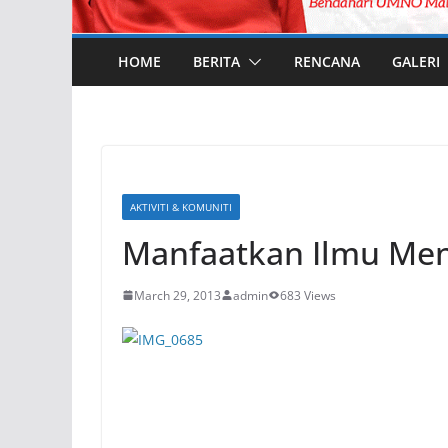
HOME
BERITA
RENCANA
GALERI
AKTIVITI & KOMUNITI
Manfaatkan Ilmu Menj
March 29, 2013
admin
683 Views