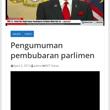
GALERI
VIDEO
Pengumuman
pembubaran parlimen
April 3, 2013
admin
847 Views