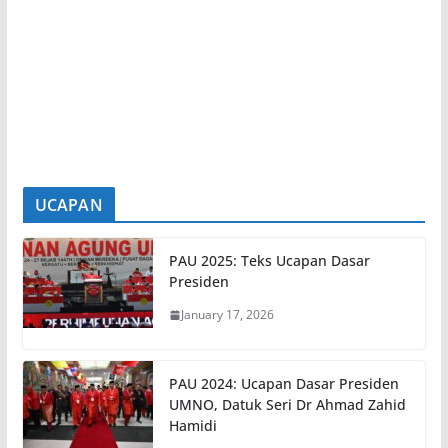
Perkasa Agenda Rakyat
8 August 2026
SEREMBAN, 8 Ogos – Barisan Ahli Majlis
Mesyuarat Kerajaan Negeri (Exco) Negeri
Sembilan yang baharu
[...]
UCAPAN
PAU 2025: Teks Ucapan Dasar
Presiden
January 17, 2026
PAU 2024: Ucapan Dasar Presiden
UMNO, Datuk Seri Dr Ahmad Zahid
Hamidi