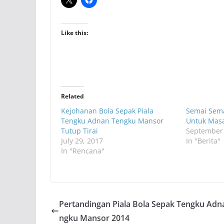
Like this:
Related
Kejohanan Bola Sepak Piala
Semai Sema
Tengku Adnan Tengku Mansor
Untuk Mas
Tutup Tirai
September 
July 29, 2017
In "Berita"
In "Rencana"
Pertandingan Piala Bola Sepak Tengku Adn
ngku Mansor 2014