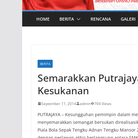
HOME
BERITA
RENCANA
GALERI
BERITA
Semarakkan Putraja
Kesukanan
September 11, 2014
admin
704 Views
PUTRAJAYA – Kesungguhan pemimpin dalam mem
menyemarakkan semangat bersukan direalisas
Piala Bola Sepak Tengku Adnan Tengku Mansor 2
dengan perlawan akhir berlangsung antara SMK 