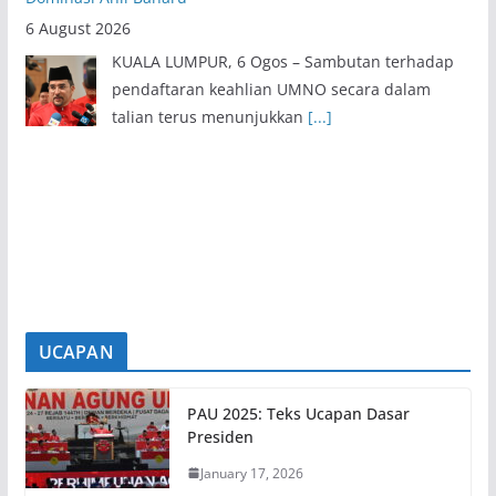
pendaftaran keahlian UMNO secara dalam
talian terus menunjukkan
[...]
Onn Hafiz Bersuara Demi Pesakit, Jangan Diputarbelitkan –
Hasrunizah
6 August 2026
KUALA LUMPUR, 6 Ogos – Pengerusi
Jawatankuasa Pembangunan Wanita, Keluarga
dan Masyarakat Negeri Johor, Hasrunizah
[...]
UCAPAN
PAU 2025: Teks Ucapan Dasar
Presiden
January 17, 2026