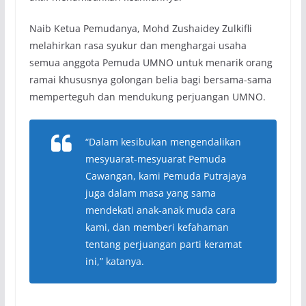
Naib Ketua Pemudanya, Mohd Zushaidey Zulkifli
melahirkan rasa syukur dan menghargai usaha
semua anggota Pemuda UMNO untuk menarik orang
ramai khususnya golongan belia bagi bersama-sama
memperteguh dan mendukung perjuangan UMNO.
“Dalam kesibukan mengendalikan
mesyuarat-mesyuarat Pemuda
Cawangan, kami Pemuda Putrajaya
juga dalam masa yang sama
mendekati anak-anak muda cara
kami, dan memberi kefahaman
tentang perjuangan parti keramat
ini,” katanya.