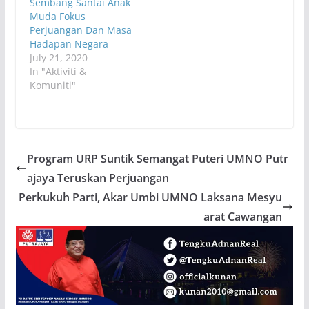
Sembang Santai Anak
Muda Fokus
Perjuangan Dan Masa
Hadapan Negara
July 21, 2020
In "Aktiviti &
Komuniti"
Program URP Suntik Semangat Puteri UMNO Putr
ajaya Teruskan Perjuangan
Perkukuh Parti, Akar Umbi UMNO Laksana Mesyu
arat Cawangan