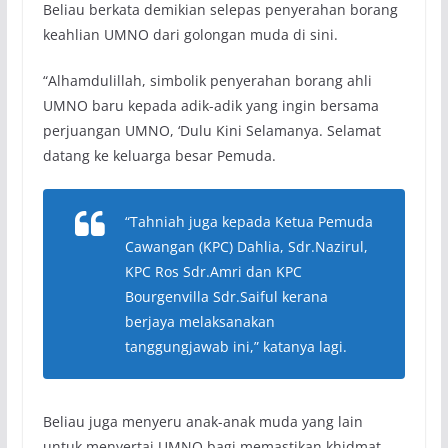
Beliau berkata demikian selepas penyerahan borang
keahlian UMNO dari golongan muda di sini.
“Alhamdulillah, simbolik penyerahan borang ahli
UMNO baru kepada adik-adik yang ingin bersama
perjuangan UMNO, ‘Dulu Kini Selamanya. Selamat
datang ke keluarga besar Pemuda.
“Tahniah juga kepada Ketua Pemuda
Cawangan (KPC) Dahlia, Sdr.Nazirul,
KPC Ros Sdr.Amri dan KPC
Bourgenvilla Sdr.Saiful kerana
berjaya melaksanakan
tanggungjawab ini,” katanya lagi.
Beliau juga menyeru anak-anak muda yang lain
untuk menyertai UMNO bagi memastikan khidmat