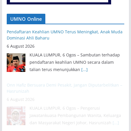
UMNO Online
Pendaftaran Keahlian UMNO Terus Meningkat, Anak Muda
Dominasi Ahli Baharu
6 August 2026
KUALA LUMPUR, 6 Ogos – Sambutan terhadap
pendaftaran keahlian UMNO secara dalam
talian terus menunjukkan
[...]
Onn Hafiz Bersuara Demi Pesakit, Jangan Diputarbelitkan –
Hasrunizah
6 August 2026
KUALA LUMPUR, 6 Ogos – Pengerusi
Jawatankuasa Pembangunan Wanita, Keluarga
dan Masyarakat Negeri Johor, Hasrunizah
[...]