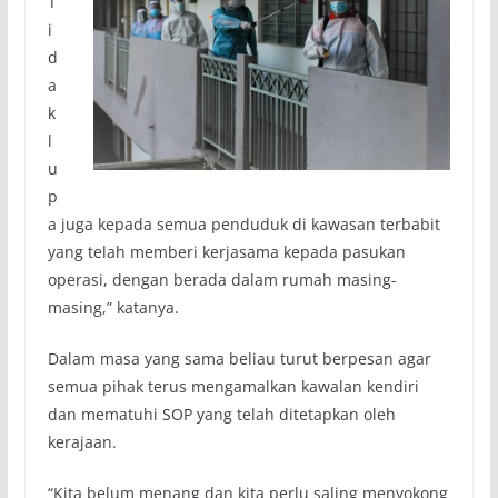
T
i
d
a
k
l
u
p
a juga kepada semua penduduk di kawasan terbabit
yang telah memberi kerjasama kepada pasukan
operasi, dengan berada dalam rumah masing-
masing,” katanya.
Dalam masa yang sama beliau turut berpesan agar
semua pihak terus mengamalkan kawalan kendiri
dan mematuhi SOP yang telah ditetapkan oleh
kerajaan.
“Kita belum menang dan kita perlu saling menyokong