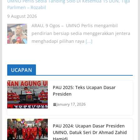
UMNO Perlis Sedia Tanding Solo Di Kesemua 15 DUN, Tiga
Parlimen – Rozabil
9 August 2026
ARAU, 9 Ogos – UMNO Perlis mengambil
pendirian bersiap sedia menggerakkan jentera
menghadapi pilihan raya
[...]
UCAPAN
PAU 2025: Teks Ucapan Dasar
Presiden
January 17, 2026
PAU 2024: Ucapan Dasar Presiden
UMNO, Datuk Seri Dr Ahmad Zahid
Hamidi