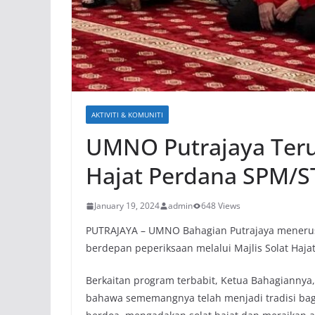
AKTIVITI & KOMUNITI
UMNO Putrajaya Terus
Hajat Perdana SPM/
January 19, 2024
admin
648 Views
PUTRAJAYA – UMNO Bahagian Putrajaya menerus
berdepan peperiksaan melalui Majlis Solat Haj
Berkaitan program terbabit, Ketua Bahagianny
bahawa sememangnya telah menjadi tradisi ba