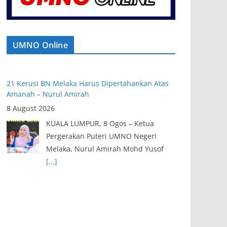
UMNO Online
21 Kerusi BN Melaka Harus Dipertahankan Atas
Amanah – Nurul Amirah
8 August 2026
KUALA LUMPUR, 8 Ogos – Ketua
Pergerakan Puteri UMNO Negeri
Melaka, Nurul Amirah Mohd Yusof
[...]
Exco Baharu Negeri Sembilan Tekad Terjemah
Amanah, Perkasa Agenda Rakyat
8 August 2026
SEREMBAN, 8 Ogos – Barisan Ahli
Majlis Mesyuarat Kerajaan Negeri