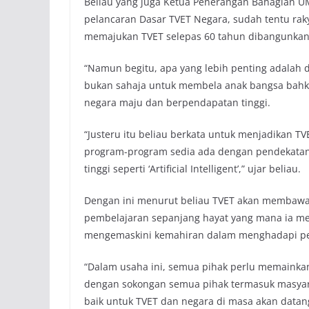
Beliau yang juga Ketua Penerangan Bahagian U
pelancaran Dasar TVET Negara, sudah tentu raky
memajukan TVET selepas 60 tahun dibangunkan 
“Namun begitu, apa yang lebih penting adalah
bukan sahaja untuk membela anak bangsa bahka
negara maju dan berpendapatan tinggi.
“Justeru itu beliau berkata untuk menjadikan TV
program-program sedia ada dengan pendekatan 
tinggi seperti ‘Artificial Intelligent’,” ujar beliau.
Dengan ini menurut beliau TVET akan membawa
pembelajaran sepanjang hayat yang mana ia me
mengemaskini kemahiran dalam menghadapi per
“Dalam usaha ini, semua pihak perlu memainka
dengan sokongan semua pihak termasuk masyara
baik untuk TVET dan negara di masa akan datang