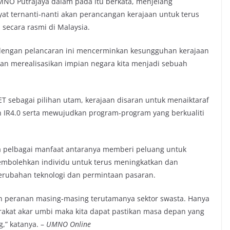
MNO Putrajaya dalam pada itu berkata, menjelang
at ternanti-nanti akan perancangan kerajaan untuk terus
secara rasmi di Malaysia.
 dengan pelancaran ini mencerminkan kesungguhan kerajaan
n merealisasikan impian negara kita menjadi sebuah
ET sebagai pilihan utam, kerajaan disaran untuk menaiktaraf
IR4.0 serta mewujudkan program-program yang berkualiti
 pelbagai manfaat antaranya memberi peluang untuk
mbolehkan individu untuk terus meningkatkan dan
ubahan teknologi dan permintaan pasaran.
n peranan masing-masing terutamanya sektor swasta. Hanya
kat akar umbi maka kita dapat pastikan masa depan yang
,” katanya. –
UMNO Online