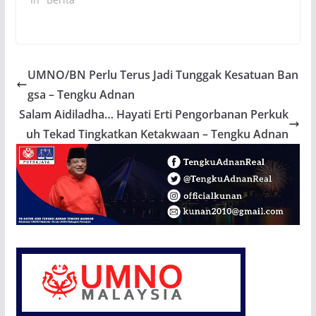
yang dilakukan untuk
menjaga kebajikan
rakyat. Walaupun isu
politik sering kali
menjadi tumpuan
utama, kita tidak
UMNO/BN Perlu Terus Jadi Tunggak Kesatuan Ban
boleh…
gsa – Tengku Adnan
Salam Aidiladha… Hayati Erti Pengorbanan Perkuk
uh Tekad Tingkatkan Ketakwaan – Tengku Adnan