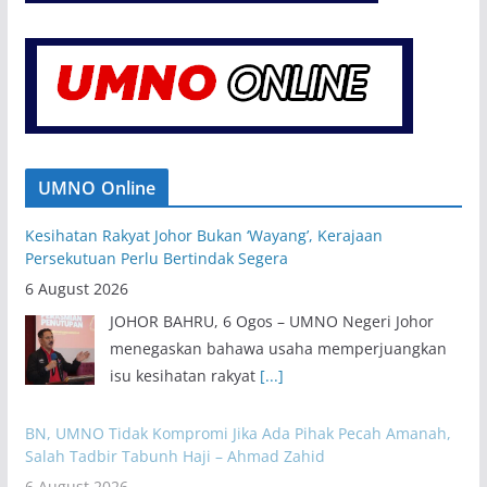
UMNO Online
Kesihatan Rakyat Johor Bukan ‘Wayang’, Kerajaan
Persekutuan Perlu Bertindak Segera
6 August 2026
JOHOR BAHRU, 6 Ogos – UMNO Negeri Johor
menegaskan bahawa usaha memperjuangkan
isu kesihatan rakyat
[...]
BN, UMNO Tidak Kompromi Jika Ada Pihak Pecah Amanah,
Salah Tadbir Tabunh Haji – Ahmad Zahid
6 August 2026