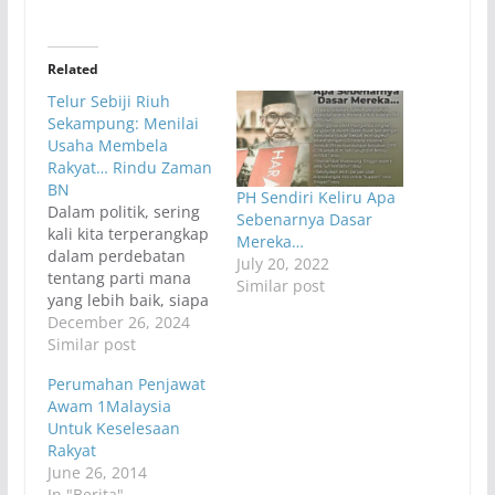
Related
Telur Sebiji Riuh
Sekampung: Menilai
Usaha Membela
Rakyat… Rindu Zaman
BN
PH Sendiri Keliru Apa
Dalam politik, sering
Sebenarnya Dasar
kali kita terperangkap
Mereka…
dalam perdebatan
July 20, 2022
tentang parti mana
Similar post
yang lebih baik, siapa
pemimpin yang lebih
December 26, 2024
berkaliber, atau
Similar post
agenda politik mana
Perumahan Penjawat
yang lebih
Awam 1Malaysia
menguntungkan.
Untuk Keselesaan
Namun, apa yang
Rakyat
perlu diutamakan
June 26, 2014
adalah usaha-usaha
In "Berita"