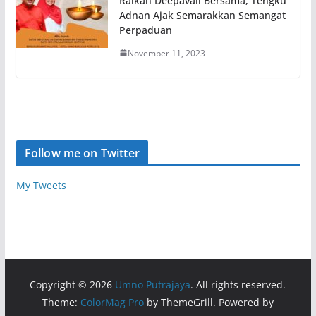
Raikan Deepavali Bersama, Tengku
Adnan Ajak Semarakkan Semangat
Perpaduan
November 11, 2023
Follow me on Twitter
My Tweets
Copyright © 2026
Umno Putrajaya
. All rights reserved.
Theme:
ColorMag Pro
by ThemeGrill. Powered by